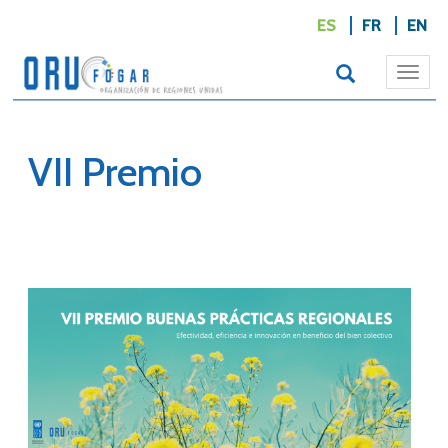
ES
FR
EN
Togg
navi
VII Premio