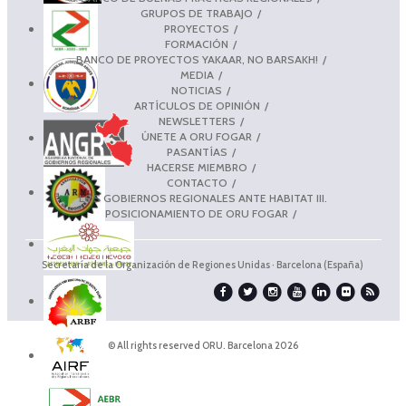
GRUPOS DE TRABAJO
PROYECTOS
FORMACIÓN
BANCO DE PROYECTOS YAKAAR, NO BARSAKH!
MEDIA
NOTICIAS
ARTÍCULOS DE OPINIÓN
NEWSLETTERS
ÚNETE A ORU FOGAR
PASANTÍAS
HACERSE MIEMBRO
CONTACTO
LOS GOBIERNOS REGIONALES ANTE HABITAT III.
POSICIONAMIENTO DE ORU FOGAR
Secretaría de la Organización de Regiones Unidas · Barcelona (España)
© All rights reserved ORU. Barcelona 2026