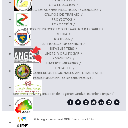
ORU EN ACCIÓN
BANCO DE BUENAS PRÁCTICAS REGIONALES
GRUPOS DE TRABAJO
PROYECTOS
FORMACIÓN
BANCO DE PROYECTOS YAKAAR, NO BARSAKH!
MEDIA
NOTICIAS
ARTÍCULOS DE OPINIÓN
NEWSLETTERS
ÚNETE A ORU FOGAR
PASANTÍAS
HACERSE MIEMBRO
CONTACTO
LOS GOBIERNOS REGIONALES ANTE HABITAT III.
POSICIONAMIENTO DE ORU FOGAR
Secretaría de la Organización de Regiones Unidas · Barcelona (España)
© All rights reserved ORU. Barcelona 2026