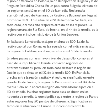
región de Varsovia en Polonia, la de Budapest en Bulgaria y la de
Praga en Republica Checa. En un país como Bulgaria, el resto de
las regiones se sitúan en el 60 de la media. Reclama la
atención el caso de Rumania. La Región de Bucarest no llega al
promedio de 100. Se situa en el 91 de la media. Se trata, en
todo caso, del más alto respecto al resto de las regiones. La
región rumana de Sur Este, de hecho, en el 44 de la media, es la
región con el índice más bajo de la Unión Europea.
En Italia solo Lombardía está por encima de 100. Lazio, la
región capital con Roma, es la segunda con el índice más alto.
La región de Calabria, en el sur, se situa en el 58 de la media.
En otros países con un mayor nivel de desarrollo, como es el
caso de la República de Irlanda, conviven regiones de
diferentes índices, pero, en todo caso destaca la región de
Dublín que se situa en el 122 de la media 100. En Francia la
brecha entre la región capital y el resto es significativamente
grande. lle de France, la región de Paris, se situa en el 142 de la
media. Sólo se le acerca la región Auvernia Rhône Alpes en el
110 de media. Muchas regiones francesas se sitúan en los
noventa de media, lo que significa que entre la región de Paris y
estas regiones hay 50 puntos de diferencia. Significativa es
también la situación de España. El índice desmiente la