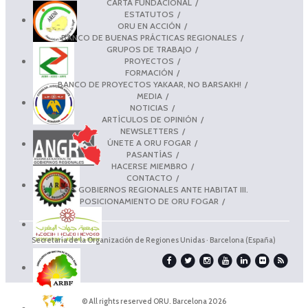
CARTA FUNDACIONAL
ESTATUTOS
ORU EN ACCIÓN
BANCO DE BUENAS PRÁCTICAS REGIONALES
GRUPOS DE TRABAJO
PROYECTOS
FORMACIÓN
BANCO DE PROYECTOS YAKAAR, NO BARSAKH!
MEDIA
NOTICIAS
ARTÍCULOS DE OPINIÓN
NEWSLETTERS
ÚNETE A ORU FOGAR
PASANTÍAS
HACERSE MIEMBRO
CONTACTO
LOS GOBIERNOS REGIONALES ANTE HABITAT III.
POSICIONAMIENTO DE ORU FOGAR
Secretaría de la Organización de Regiones Unidas · Barcelona (España)
© All rights reserved ORU. Barcelona 2026