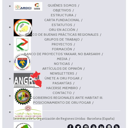
QUIÉNES SOMOS
OBJETIVOS
ESTRUCTURA
CARTA FUNDACIONAL
ESTATUTOS
ORU EN ACCIÓN
BANCO DE BUENAS PRÁCTICAS REGIONALES
GRUPOS DE TRABAJO
PROYECTOS
FORMACIÓN
BANCO DE PROYECTOS YAKAAR, NO BARSAKH!
MEDIA
NOTICIAS
ARTÍCULOS DE OPINIÓN
NEWSLETTERS
ÚNETE A ORU FOGAR
PASANTÍAS
HACERSE MIEMBRO
CONTACTO
LOS GOBIERNOS REGIONALES ANTE HABITAT III.
POSICIONAMIENTO DE ORU FOGAR
Secretaría de la Organización de Regiones Unidas · Barcelona (España)