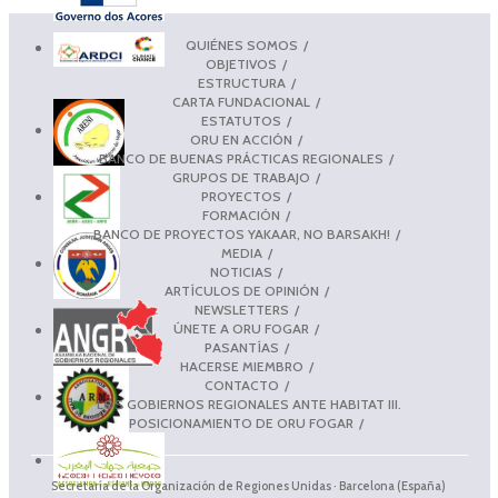
QUIÉNES SOMOS
OBJETIVOS
ESTRUCTURA
CARTA FUNDACIONAL
ESTATUTOS
ORU EN ACCIÓN
BANCO DE BUENAS PRÁCTICAS REGIONALES
GRUPOS DE TRABAJO
PROYECTOS
FORMACIÓN
BANCO DE PROYECTOS YAKAAR, NO BARSAKH!
MEDIA
NOTICIAS
ARTÍCULOS DE OPINIÓN
NEWSLETTERS
ÚNETE A ORU FOGAR
PASANTÍAS
HACERSE MIEMBRO
CONTACTO
LOS GOBIERNOS REGIONALES ANTE HABITAT III.
POSICIONAMIENTO DE ORU FOGAR
Secretaría de la Organización de Regiones Unidas · Barcelona (España)