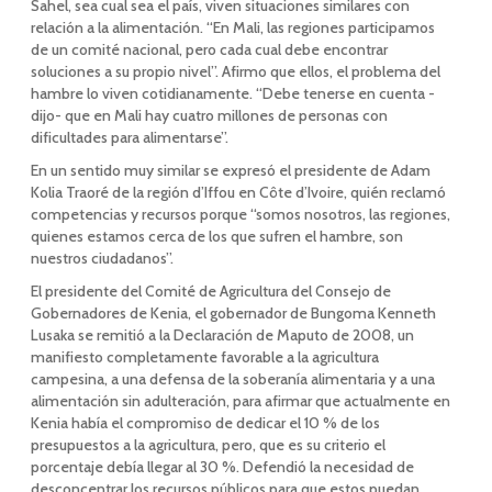
Sahel, sea cual sea el país, viven situaciones similares con
relación a la alimentación. “En Mali, las regiones participamos
de un comité nacional, pero cada cual debe encontrar
soluciones a su propio nivel”. Afirmo que ellos, el problema del
hambre lo viven cotidianamente. “Debe tenerse en cuenta -
dijo- que en Mali hay cuatro millones de personas con
dificultades para alimentarse”.
En un sentido muy similar se expresó el presidente de Adam
Kolia Traoré de la región d’Iffou en Côte d’Ivoire, quién reclamó
competencias y recursos porque “somos nosotros, las regiones,
quienes estamos cerca de los que sufren el hambre, son
nuestros ciudadanos”.
El presidente del Comité de Agricultura del Consejo de
Gobernadores de Kenia, el gobernador de Bungoma Kenneth
Lusaka se remitió a la Declaración de Maputo de 2008, un
manifiesto completamente favorable a la agricultura
campesina, a una defensa de la soberanía alimentaria y a una
alimentación sin adulteración, para afirmar que actualmente en
Kenia había el compromiso de dedicar el 10 % de los
presupuestos a la agricultura, pero, que es su criterio el
porcentaje debía llegar al 30 %. Defendió la necesidad de
desconcentrar los recursos públicos para que estos puedan