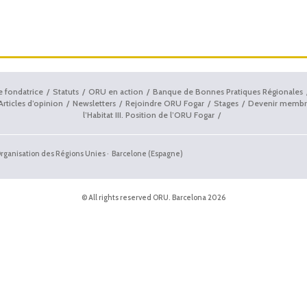
e fondatrice
Statuts
ORU en action
Banque de Bonnes Pratiques Régionales
Articles d’opinion
Newsletters
Rejoindre ORU Fogar
Stages
Devenir membr
l’Habitat III. Position de l’ORU Fogar
'Organisation des Régions Unies · Barcelone (Espagne)
© All rights reserved ORU. Barcelona 2026