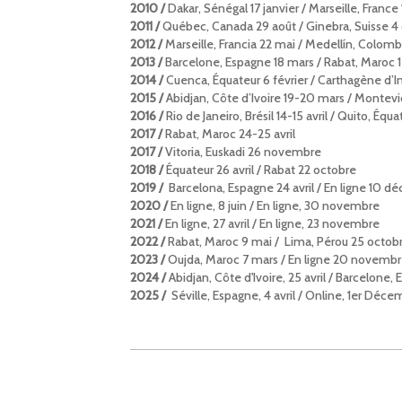
2010 /
Dakar, Sénégal 17 janvier / Marseille, Franc
2011 /
Québec, Canada 29 août / Ginebra, Suisse 
2012 /
Marseille, Francia 22 mai / Medellín, Colomb
2013 /
Barcelone, Espagne 18 mars / Rabat, Maroc 1
2014 /
Cuenca, Équateur 6 février / Carthagène d’
2015 /
Abidjan, Côte d’Ivoire 19-20 mars / Monte
2016 /
Rio de Janeiro, Brésil 14-15 avril / Quito, É
2017 /
Rabat, Maroc 24-25 avril
2017 /
Vitoria, Euskadi 26 novembre
2018 /
Équateur 26 avril / Rabat 22 octobre
2019 /
Barcelona, Espagne 24 avril / En ligne 10 
2020 /
En ligne, 8 juin / En ligne, 30 novembre
2021 /
En ligne, 27 avril / En ligne, 23 novembre
2022 /
Rabat, Maroc 9 mai / Lima, Pérou 25 octob
2023 /
Oujda, Maroc 7 mars / En ligne 20 novemb
2024 /
Abidjan, Côte d'Ivoire, 25 avril / Barcelone
2025 /
Séville, Espagne, 4 avril / Online, 1er Déc