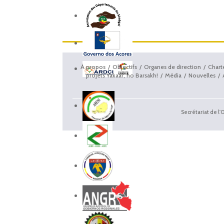
À propos
Objectifs
Organes de direction
Chart
projets Yakaar, no Barsakh!
Média
Nouvelles
Secrétariat de l