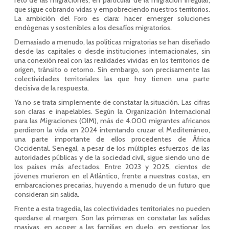
reto de las migraciones, en particular de la migración irregular,
que sigue cobrando vidas y empobreciendo nuestros territorios.
La ambición del Foro es clara: hacer emerger soluciones
endógenas y sostenibles a los desafíos migratorios.
Demasiado a menudo, las políticas migratorias se han diseñado
desde las capitales o desde instituciones internacionales, sin
una conexión real con las realidades vividas en los territorios de
origen, tránsito o retorno. Sin embargo, son precisamente las
colectividades territoriales las que hoy tienen una parte
decisiva de la respuesta.
Ya no se trata simplemente de constatar la situación. Las cifras
son claras e inapelables. Según la Organización Internacional
para las Migraciones (OIM), más de 4.000 migrantes africanos
perdieron la vida en 2024 intentando cruzar el Mediterráneo,
una parte importante de ellos procedentes de África
Occidental. Senegal, a pesar de los múltiples esfuerzos de las
autoridades públicas y de la sociedad civil, sigue siendo uno de
los países más afectados. Entre 2023 y 2025, cientos de
jóvenes murieron en el Atlántico, frente a nuestras costas, en
embarcaciones precarias, huyendo a menudo de un futuro que
consideran sin salida.
Frente a esta tragedia, las colectividades territoriales no pueden
quedarse al margen. Son las primeras en constatar las salidas
masivas, en acoger a las familias en duelo, en gestionar los