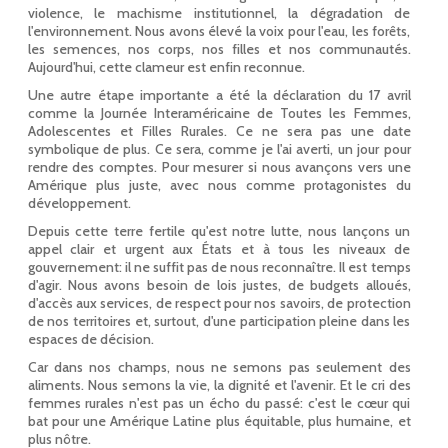
violence, le machisme institutionnel, la dégradation de
l'environnement. Nous avons élevé la voix pour l'eau, les forêts,
les semences, nos corps, nos filles et nos communautés.
Aujourd'hui, cette clameur est enfin reconnue.
Une autre étape importante a été la déclaration du 17 avril
comme la Journée Interaméricaine de Toutes les Femmes,
Adolescentes et Filles Rurales. Ce ne sera pas une date
symbolique de plus. Ce sera, comme je l'ai averti, un jour pour
rendre des comptes. Pour mesurer si nous avançons vers une
Amérique plus juste, avec nous comme protagonistes du
développement.
Depuis cette terre fertile qu'est notre lutte, nous lançons un
appel clair et urgent aux États et à tous les niveaux de
gouvernement: il ne suffit pas de nous reconnaître. Il est temps
d'agir. Nous avons besoin de lois justes, de budgets alloués,
d'accès aux services, de respect pour nos savoirs, de protection
de nos territoires et, surtout, d'une participation pleine dans les
espaces de décision.
Car dans nos champs, nous ne semons pas seulement des
aliments. Nous semons la vie, la dignité et l'avenir. Et le cri des
femmes rurales n'est pas un écho du passé: c'est le cœur qui
bat pour une Amérique Latine plus équitable, plus humaine, et
plus nôtre.