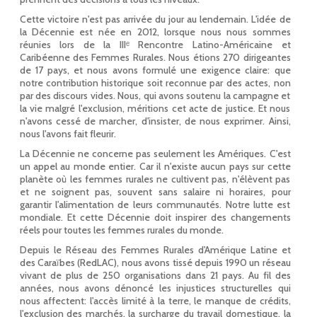
Cette victoire n'est pas arrivée du jour au lendemain. L'idée de
la Décennie est née en 2012, lorsque nous nous sommes
réunies lors de la IIIᵉ Rencontre Latino-Américaine et
Caribéenne des Femmes Rurales. Nous étions 270 dirigeantes
de 17 pays, et nous avons formulé une exigence claire: que
notre contribution historique soit reconnue par des actes, non
par des discours vides. Nous, qui avons soutenu la campagne et
la vie malgré l'exclusion, méritions cet acte de justice. Et nous
n'avons cessé de marcher, d'insister, de nous exprimer. Ainsi,
nous l'avons fait fleurir.
La Décennie ne concerne pas seulement les Amériques. C'est
un appel au monde entier. Car il n'existe aucun pays sur cette
planète où les femmes rurales ne cultivent pas, n'élèvent pas
et ne soignent pas, souvent sans salaire ni horaires, pour
garantir l'alimentation de leurs communautés. Notre lutte est
mondiale. Et cette Décennie doit inspirer des changements
réels pour toutes les femmes rurales du monde.
Depuis le Réseau des Femmes Rurales d'Amérique Latine et
des Caraïbes (RedLAC), nous avons tissé depuis 1990 un réseau
vivant de plus de 250 organisations dans 21 pays. Au fil des
années, nous avons dénoncé les injustices structurelles qui
nous affectent: l'accès limité à la terre, le manque de crédits,
l'exclusion des marchés, la surcharge du travail domestique, la