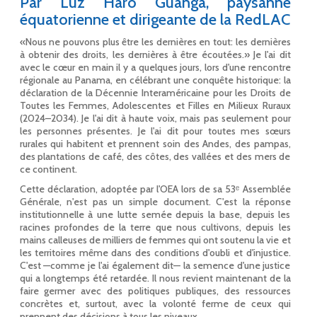
Par Luz Haro Guanga, paysanne
équatorienne et dirigeante de la RedLAC
«Nous ne pouvons plus être les dernières en tout: les dernières
à obtenir des droits, les dernières à être écoutées.» Je l'ai dit
avec le cœur en main il y a quelques jours, lors d'une rencontre
régionale au Panama, en célébrant une conquête historique: la
déclaration de la Décennie Interaméricaine pour les Droits de
Toutes les Femmes, Adolescentes et Filles en Milieux Ruraux
(2024–2034). Je l'ai dit à haute voix, mais pas seulement pour
les personnes présentes. Je l'ai dit pour toutes mes sœurs
rurales qui habitent et prennent soin des Andes, des pampas,
des plantations de café, des côtes, des vallées et des mers de
ce continent.
Cette déclaration, adoptée par l'OEA lors de sa 53ᵉ Assemblée
Générale, n'est pas un simple document. C'est la réponse
institutionnelle à une lutte semée depuis la base, depuis les
racines profondes de la terre que nous cultivons, depuis les
mains calleuses de milliers de femmes qui ont soutenu la vie et
les territoires même dans des conditions d'oubli et d'injustice.
C'est —comme je l'ai également dit— la semence d'une justice
qui a longtemps été retardée. Il nous revient maintenant de la
faire germer avec des politiques publiques, des ressources
concrètes et, surtout, avec la volonté ferme de ceux qui
prennent des décisions à tous les niveaux.