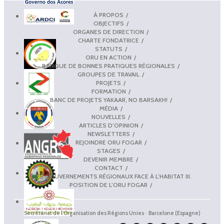
À PROPOS
OBJECTIFS
ORGANES DE DIRECTION
CHARTE FONDATRICE
STATUTS
ORU EN ACTION
BANQUE DE BONNES PRATIQUES RÉGIONALES
GROUPES DE TRAVAIL
PROJETS
FORMATION
BANC DE PROJETS YAKAAR, NO BARSAKH!
MÉDIA
NOUVELLES
ARTICLES D’OPINION
NEWSLETTERS
REJOINDRE ORU FOGAR
STAGES
DEVENIR MEMBRE
CONTACT
LES GOUVERNEMENTS RÉGIONAUX FACE À L’HABITAT III.
POSITION DE L’ORU FOGAR
Secrétariat de l'Organisation des Régions Unies · Barcelone (Espagne)